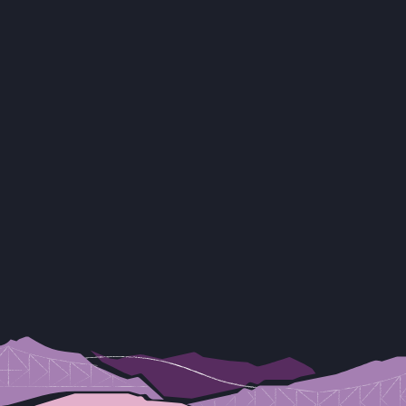
Volet de contributions
Montréal
Notre fondateur J.W. McConnell souhaitait
ardemment soutenir les organisations et
les établissements qui s’efforcent
d’améliorer la vie des Montréalaises et des
Montréalais. Nous avons l’honneur de
perpétuer son héritage.